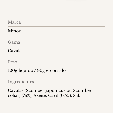
Informações
Marca
do
Minor
produto
Gama
Cavala
Peso
120g líquido / 90g escorrido
Ingredientes
Cavalas (Scomber japonicus ou Scomber
colias) (75%), Azeite, Caril (0,5%), Sal.