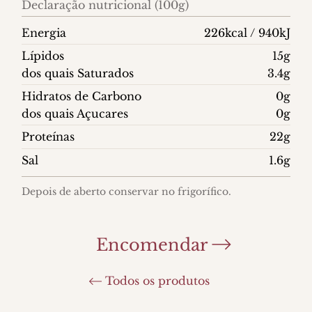
Declaração nutricional (100g)
Energia
226kcal / 940kJ
Lípidos
15g
dos quais Saturados
3.4g
Hidratos de Carbono
0g
dos quais Açucares
0g
Proteínas
22g
Sal
1.6g
Depois de aberto conservar no frigorífico.
Encomendar
Todos os produtos