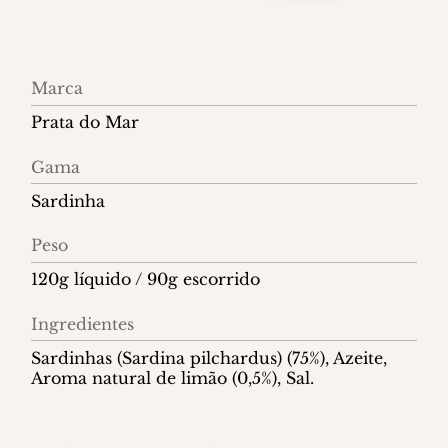
Informações
Marca
do
Prata do Mar
produto
Gama
Sardinha
Peso
120g líquido / 90g escorrido
Ingredientes
Sardinhas (Sardina pilchardus) (75%), Azeite,
Aroma natural de limão (0,5%), Sal.