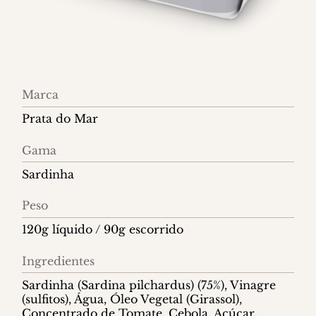
Informações
Marca
do
Prata do Mar
produto
Gama
Sardinha
Peso
120g líquido / 90g escorrido
Ingredientes
Sardinha (Sardina pilchardus) (75%), Vinagre
(sulfitos), Água, Óleo Vegetal (Girassol),
Concentrado de Tomate, Cebola, Açúcar,