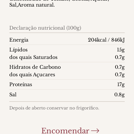
Sal,Aroma natural.
Declaração nutricional (100g)
Energia
204kcal / 846kJ
Lípidos
15g
dos quais Saturados
0.7g
Hidratos de Carbono
0.7g
dos quais Açucares
0.7g
Proteínas
17g
Sal
0.8g
Depois de aberto conservar no frigorífico.
Encomendar