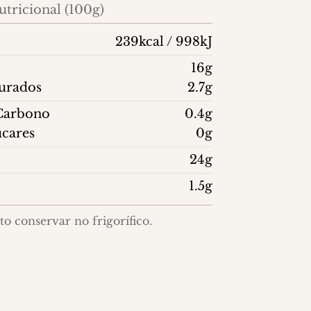
tricional (100g)
239kcal / 998kJ
16g
turados
2.7g
 Carbono
0.4g
ucares
0g
24g
1.5g
o conservar no frigorífico.