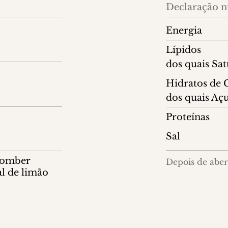
Declaração nu
Energia
Lípidos
dos quais Sa
Hidratos de
dos quais Aç
Proteínas
Sal
comber
Depois de abert
al de limão