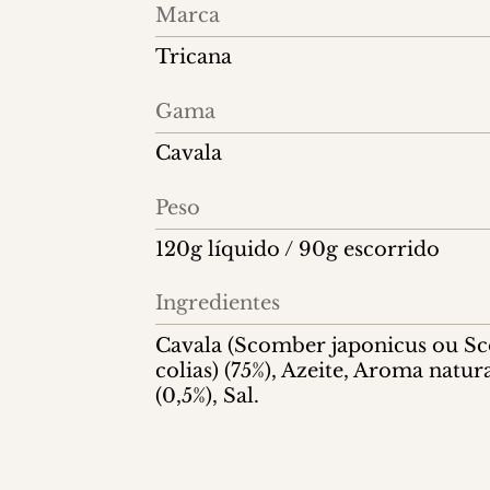
Informações
Marca
do
Tricana
produto
Gama
Cavala
Peso
120g líquido / 90g escorrido
Ingredientes
Cavala (Scomber japonicus ou S
colias) (75%), Azeite, Aroma natur
(0,5%), Sal.