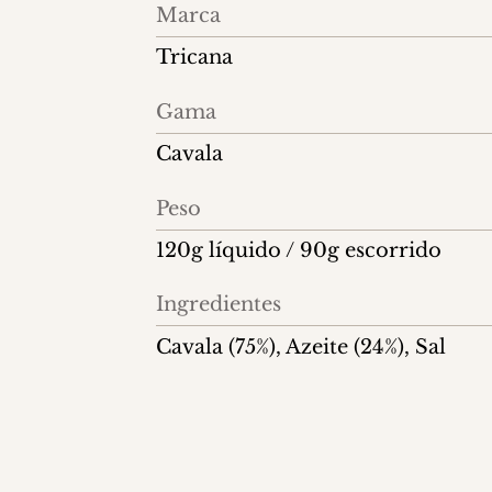
Informações
Marca
do
Tricana
produto
Gama
Cavala
Peso
120g líquido / 90g escorrido
Ingredientes
Cavala (75%), Azeite (24%), Sal