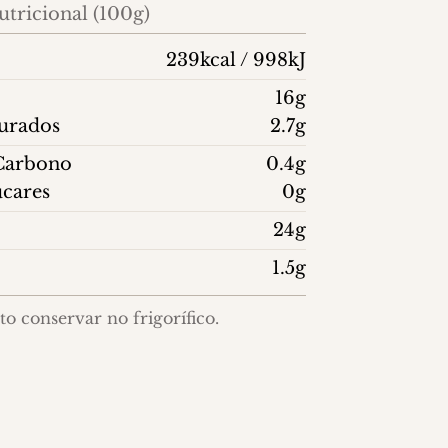
tricional (100g)
239kcal / 998kJ
16g
turados
2.7g
 Carbono
0.4g
ucares
0g
24g
1.5g
o conservar no frigorífico.