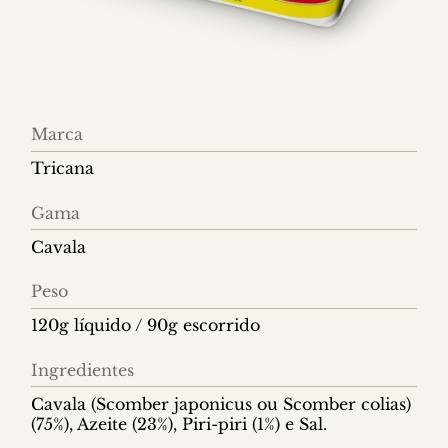
Informações
Marca
do
Tricana
produto
Gama
Cavala
Peso
120g líquido / 90g escorrido
Ingredientes
Cavala (Scomber japonicus ou Scomber colias)
(75%), Azeite (23%), Piri-piri (1%) e Sal.