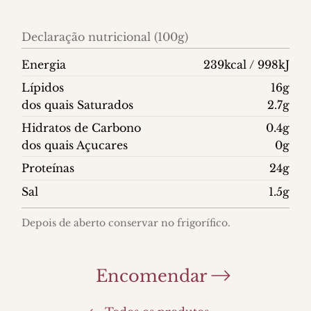
Declaração nutricional (100g)
Energia
239kcal / 998kJ
Lípidos
16g
dos quais Saturados
2.7g
Hidratos de Carbono
0.4g
dos quais Açucares
0g
Proteínas
24g
Sal
1.5g
Depois de aberto conservar no frigorífico.
Encomendar