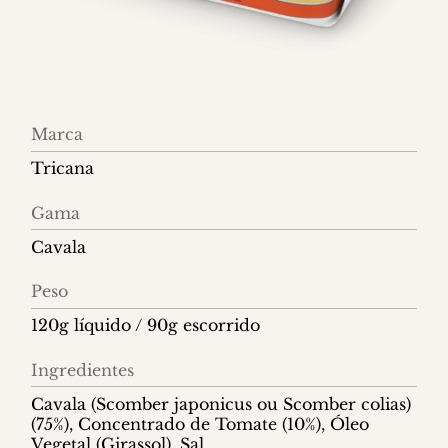
Informações
Marca
do
Tricana
produto
Gama
Cavala
Peso
120g líquido / 90g escorrido
Ingredientes
Cavala (Scomber japonicus ou Scomber colias)
(75%), Concentrado de Tomate (10%), Óleo
Vegetal (Girassol), Sal.