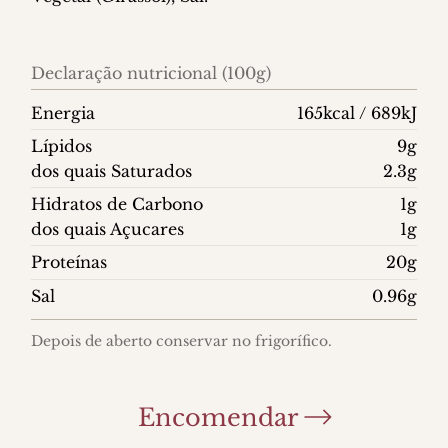
Declaração nutricional (100g)
Energia
165kcal / 689kJ
Lípidos
9g
dos quais Saturados
2.3g
Hidratos de Carbono
1g
dos quais Açucares
1g
Proteínas
20g
Sal
0.96g
Depois de aberto conservar no frigorífico.
Encomendar