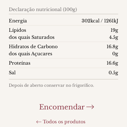
Declaração nutricional (100g)
Energia
302kcal / 1261kJ
Lípidos
19g
dos quais Saturados
4.5g
Hidratos de Carbono
16.8g
dos quais Açucares
0g
Proteínas
16.6g
Sal
0.5g
Depois de aberto conservar no frigorífico.
Encomendar
Todos os produtos