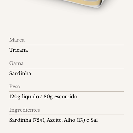
Informações
Marca
do
Tricana
produto
Gama
Sardinha
Peso
120g líquido / 80g escorrido
Ingredientes
Sardinha (72%), Azeite, Alho (1%) e Sal