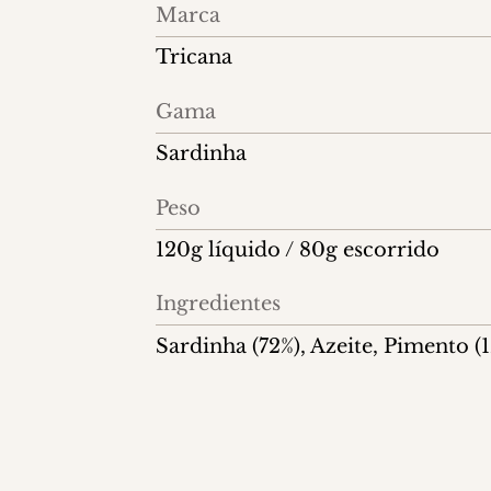
Informações
Marca
do
Tricana
produto
Gama
Sardinha
Peso
120g líquido / 80g escorrido
Ingredientes
Sardinha (72%), Azeite, Pimento (1