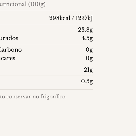
tricional (100g)
298kcal / 1237kJ
23.8g
turados
4.5g
 Carbono
0g
ucares
0g
21g
0.5g
o conservar no frigorífico.