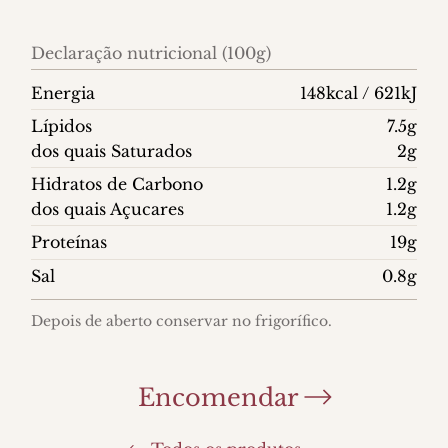
Declaração nutricional (100g)
Energia
148kcal / 621kJ
Lípidos
7.5g
dos quais Saturados
2g
Hidratos de Carbono
1.2g
dos quais Açucares
1.2g
Proteínas
19g
Sal
0.8g
Depois de aberto conservar no frigorífico.
Encomendar