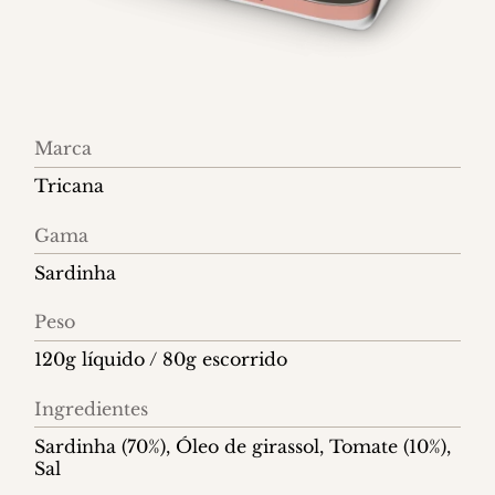
Informações
Marca
do
Tricana
produto
Gama
Sardinha
Peso
120g líquido / 80g escorrido
Ingredientes
Sardinha (70%), Óleo de girassol, Tomate (10%),
Sal