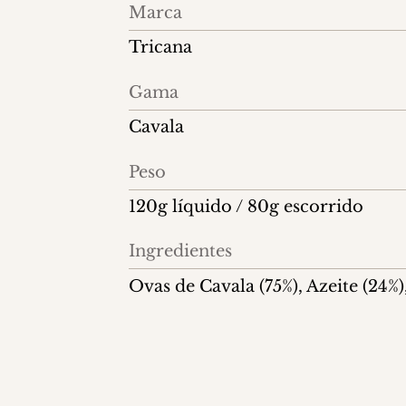
Informações
Marca
do
Tricana
produto
Gama
Cavala
Peso
120g líquido / 80g escorrido
Ingredientes
Ovas de Cavala (75%), Azeite (24%)