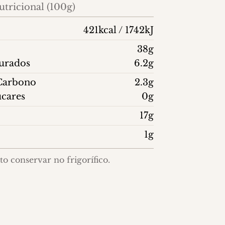
tricional (100g)
421kcal / 1742kJ
38g
turados
6.2g
 Carbono
2.3g
ucares
0g
17g
1g
o conservar no frigorífico.