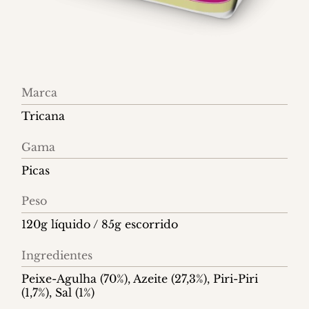
Informações
Marca
do
Tricana
produto
Gama
Picas
Peso
120g líquido / 85g escorrido
Ingredientes
Peixe-Agulha (70%), Azeite (27,3%), Piri-Piri
(1,7%), Sal (1%)