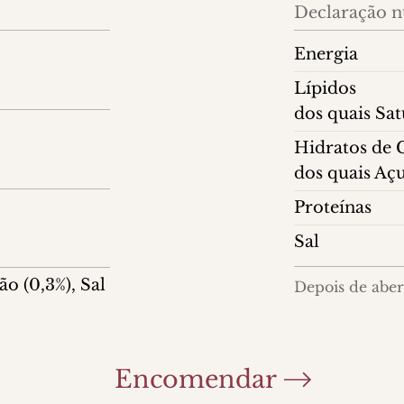
Declaração nu
Energia
Lípidos
dos quais Sa
Hidratos de
dos quais Aç
Proteínas
Sal
ão (0,3%), Sal
Depois de abert
Encomendar