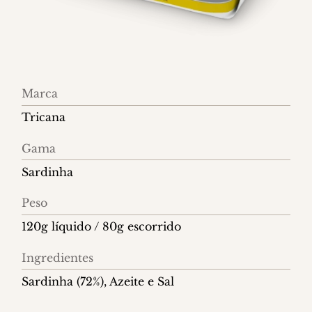
Informações
Marca
do
Tricana
produto
Gama
Sardinha
Peso
120g líquido / 80g escorrido
Ingredientes
Sardinha (72%), Azeite e Sal