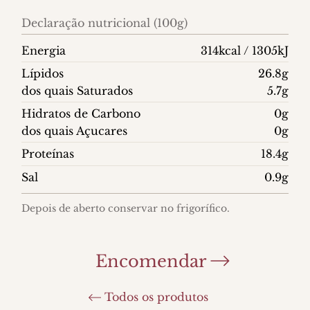
Declaração nutricional (100g)
Energia
314kcal / 1305kJ
Lípidos
26.8g
dos quais Saturados
5.7g
Hidratos de Carbono
0g
dos quais Açucares
0g
Proteínas
18.4g
Sal
0.9g
Depois de aberto conservar no frigorífico.
Encomendar
Todos os produtos