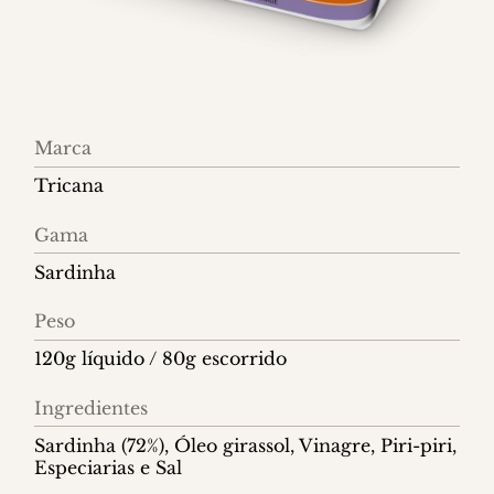
Informações
Marca
do
Tricana
produto
Gama
Sardinha
Peso
120g líquido / 80g escorrido
Ingredientes
Sardinha (72%), Óleo girassol, Vinagre, Piri-piri,
Especiarias e Sal