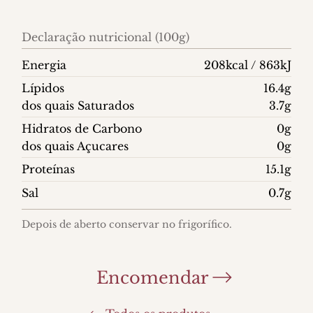
Declaração nutricional (100g)
Energia
208kcal / 863kJ
Lípidos
16.4g
dos quais Saturados
3.7g
Hidratos de Carbono
0g
dos quais Açucares
0g
Proteínas
15.1g
Sal
0.7g
Depois de aberto conservar no frigorífico.
Encomendar